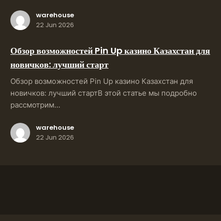
warehouse
22 Jun 2026
Обзор возможностей Pin Up казино Казахстан для
новичков: лучший старт
Обзор возможностей Pin Up казино Казахстан для
новичков: лучший стартВ этой статье мы подробно
рассмотрим…
warehouse
22 Jun 2026