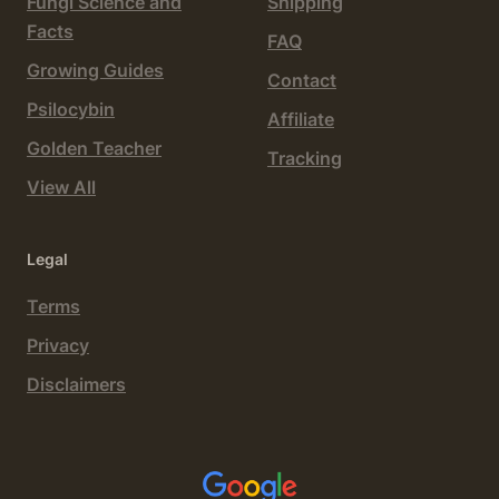
Fungi Science and
Shipping
Facts
FAQ
Growing Guides
Contact
Psilocybin
Affiliate
Golden Teacher
Tracking
View All
Legal
Terms
Privacy
Disclaimers