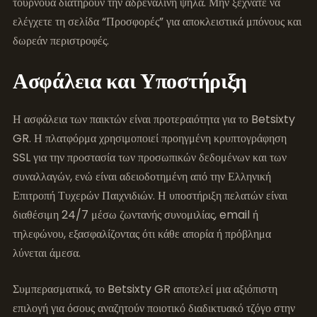
τουρνουά διατηρούν την αδρεναλίνη ψηλά. Μην ξεχνάτε να
ελέγχετε τη σελίδα “Προσφορές” για αποκλειστικά μπόνους και
δωρεάν περιστροφές.
Ασφάλεια και Υποστήριξη
Η ασφάλεια των παικτών είναι προτεραιότητα για το Betsixty
GR. Η πλατφόρμα χρησιμοποιεί προηγμένη κρυπτογράφηση
SSL για την προστασία των προσωπικών δεδομένων και των
συναλλαγών, ενώ είναι αδειοδοτημένη από την Ελληνική
Επιτροπή Τυχερών Παιχνιδιών. Η υποστήριξη πελατών είναι
διαθέσιμη 24/7 μέσω ζωντανής συνομιλίας, email ή
τηλεφώνου, εξασφαλίζοντας ότι κάθε απορία ή πρόβλημα
λύνεται άμεσα.
Συμπερασματικά, το Betsixty GR αποτελεί μια αξιόπιστη
επιλογή για όσους αναζητούν ποιοτικό διαδικτυακό τζόγο στην