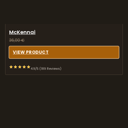
McKennai
36,00
€
VIEW PRODUCT
4.9/5 (189 Reviews)