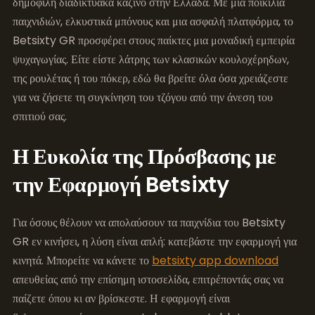
δημοφιλή διαδικτυακά καζίνο στην Ελλάδα. Με μια ποικιλία
παιχνιδιών, ελκυστικά μπόνους και μια ασφαλή πλατφόρμα, το
Betsixty GR προσφέρει στους παίκτες μια μοναδική εμπειρία
ψυχαγωγίας. Είτε είστε λάτρης των κλασικών κουλοχέρηδων,
της ρουλέτας ή του πόκερ, εδώ θα βρείτε όλα όσα χρειάζεστε
για να ζήσετε τη συγκίνηση του τζόγου από την άνεση του
σπιτιού σας.
Η Ευκολία της Πρόσβασης με
την Εφαρμογή Betsixty
Για όσους θέλουν να απολαύσουν τα παιχνίδια του Betsixty
GR εν κινήσει, η λύση είναι απλή: κατεβάστε την εφαρμογή για
κινητά. Μπορείτε να κάνετε το
betsixty app download
απευθείας από την επίσημη ιστοσελίδα, επιτρέποντάς σας να
παίζετε όπου κι αν βρίσκεστε. Η εφαρμογή είναι