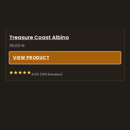
Treasure Coast Albino
36,00
€
VIEW PRODUCT
4.9/5 (189 Reviews)