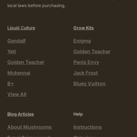
local laws before purchasing.
Liquid Culture
Grow Kits
Gandalf
Enigma
Yeti
Golden Teacher
Golden Teacher
Penis Envy
Mckennai
Jack Frost
B+
Bluey Vuitton
View All
Blog Articles
Help
About Mushrooms
Instructions