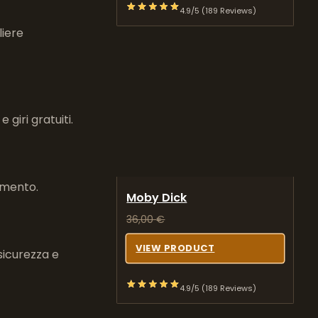
4.9/5 (189 Reviews)
liere
giri gratuiti.
amento.
Moby Dick
36,00
€
VIEW PRODUCT
sicurezza e
4.9/5 (189 Reviews)