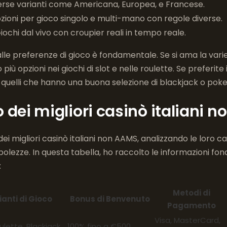
verse varianti come Americana, Europea, e Francese.
zioni per gioco singolo e multi-mano con regole diverse.
Giochi dal vivo con croupier reali in tempo reale.
alle preferenze di gioco è fondamentale. Se si ama la vari
più opzioni nei giochi di slot e nelle roulette. Se preferite 
 quelli che hanno una buona selezione di blackjack o poke
 dei migliori casinò italiani 
i migliori casinò italiani non AAMS, analizzando le loro ca
ebolezze. In questa tabella, ho raccolto le informazioni fo
:
Metodi di
ianti di Gioco
Bonus di Benvenuto
Pagamento
Visa, MasterCard,
ulette, Blackjack
100% fino a €500