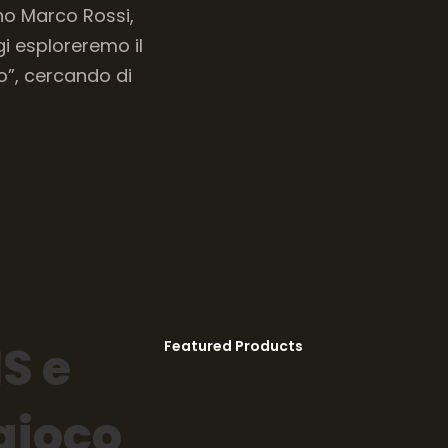
no Marco Rossi,
i esploreremo il
o”, cercando di
S e
Featured Products
gioco