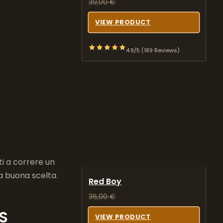
39,00
€
VIEW PRODUCT
4.9/5 (189 Reviews)
ti a correre un
a buona scelta.
Red Boy
36,00
€
MS
VIEW PRODUCT