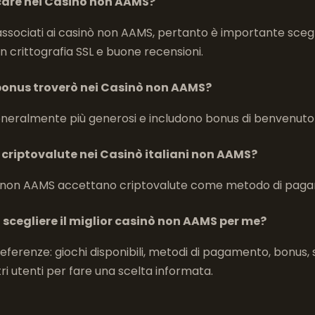
ocare nei Casinò non AAMS?
 associati ai casinò non AAMS, pertanto è importante sceg
 crittografia SSL e buone recensioni.
 bonus troverò nei Casinò non AAMS?
neralmente più generosi e includono bonus di benvenuto e 
 criptovalute nei Casinò italiani non AAMS?
nò non AAMS accettano criptovalute come metodo di pag
scegliere il miglior casinò non AAMS per me?
referenze: giochi disponibili, metodi di pagamento, bonus, 
tri utenti per fare una scelta informata.