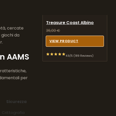
Treasure Coast Albino
età, cercate
36,00
€
i giochi da
VIEW PRODUCT
r.
non AAMS
4.9/5 (189 Reviews)
ratteristiche,
ndamentali per
Sicurezza
Crittografia