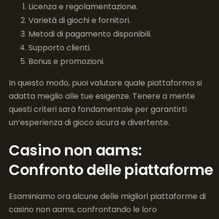
Licenza e regolamentazione.
Varietà di giochi e fornitori.
Metodi di pagamento disponibili.
Supporto clienti.
Bonus e promozioni.
In questo modo, puoi valutare quale piattaforma si
adatta meglio alle tue esigenze. Tenere a mente
questi criteri sarà fondamentale per garantirti
un’esperienza di gioco sicura e divertente.
Casino non aams:
Confronto delle piattaforme
Esaminiamo ora alcune delle migliori piattaforme di
casino non aams, confrontando le loro