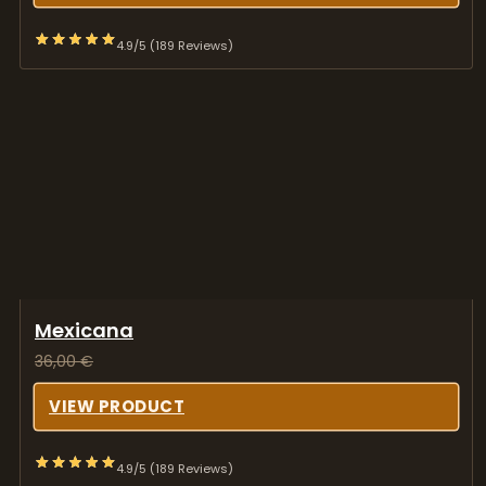
4.9/5 (189 Reviews)
Mexicana
36,00
€
VIEW PRODUCT
4.9/5 (189 Reviews)