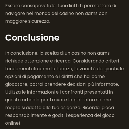
Essere consapevoli dei tuoi diritti ti permetterà di
navigare nel mondo dei casino non aams con
maggiore sicurezza.
Conclusione
In conclusione, la scelta di un casino non aams
richiede attenzione e ricerca. Considerando criteri
fondamentali come la licenza, la varietà dei giochi, le
opzioni di pagamento e i diritti che hai come
giocatore, potrai prendere decisioni più informate.
Utilizza le informazioni e i confronti presentati in
questo articolo per trovare la piattaforma che
meglio si adatta alle tue esigenze. Ricorda: gioca
responsabilmente e goditi l’esperienza del gioco
online!