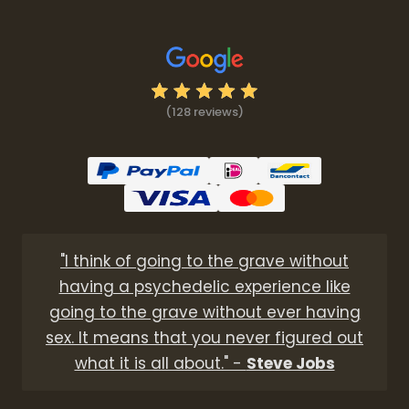
(128 reviews)
"I think of going to the grave without
having a psychedelic experience like
going to the grave without ever having
sex. It means that you never figured out
what it is all about." -
Steve Jobs