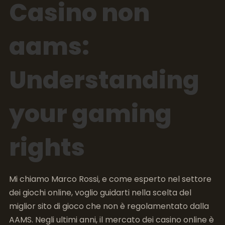
Casino non
aams:
Understanding
your gaming
rights
Mi chiamo Marco Rossi, e come esperto nel settore
dei giochi online, voglio guidarti nella scelta del
miglior sito di gioco che non è regolamentato dalla
AAMS. Negli ultimi anni, il mercato dei casino online è