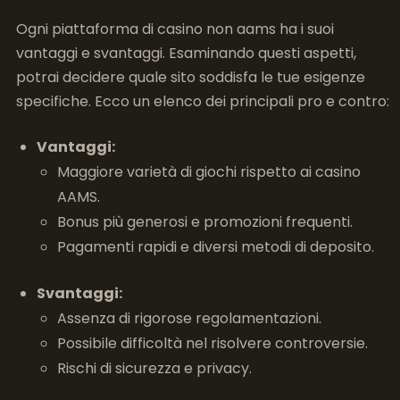
Ogni piattaforma di casino non aams ha i suoi
vantaggi e svantaggi. Esaminando questi aspetti,
potrai decidere quale sito soddisfa le tue esigenze
specifiche. Ecco un elenco dei principali pro e contro:
Vantaggi:
Maggiore varietà di giochi rispetto ai casino
AAMS.
Bonus più generosi e promozioni frequenti.
Pagamenti rapidi e diversi metodi di deposito.
Svantaggi:
Assenza di rigorose regolamentazioni.
Possibile difficoltà nel risolvere controversie.
Rischi di sicurezza e privacy.