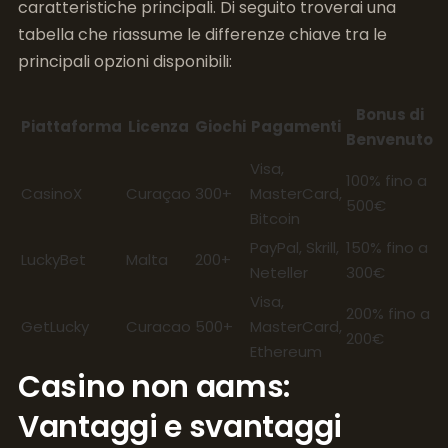
caratteristiche principali. Di seguito troverai una
tabella che riassume le differenze chiave tra le
principali opzioni disponibili:
Bonus di
Piattaforma
Licenza
Giochi
Pagamenti
Benvenuto
Visa,
100% fino a
CasinoX
Curaçao
300+
MasterCard,
500€
Bitcoin
PayPal, Skrill,
150% fino a
LuckyBet
Malta
200+
Neteller
300€
Visa,
200% fino a
GetLucky
Curacao
500+
MasterCard,
200€
Ethereum
Casino non aams:
Vantaggi e svantaggi