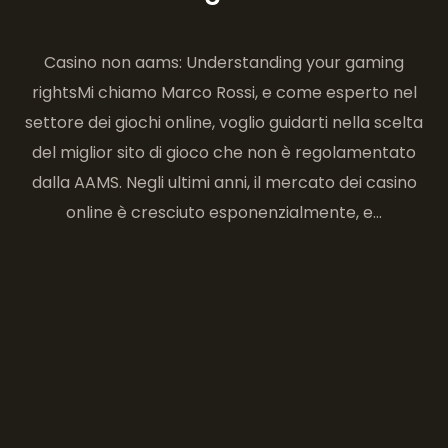
Casino non aams: Understanding your gaming
rightsMi chiamo Marco Rossi, e come esperto nel
settore dei giochi online, voglio guidarti nella scelta
del miglior sito di gioco che non è regolamentato
dalla AAMS. Negli ultimi anni, il mercato dei casino
online è cresciuto esponenzialmente, e…