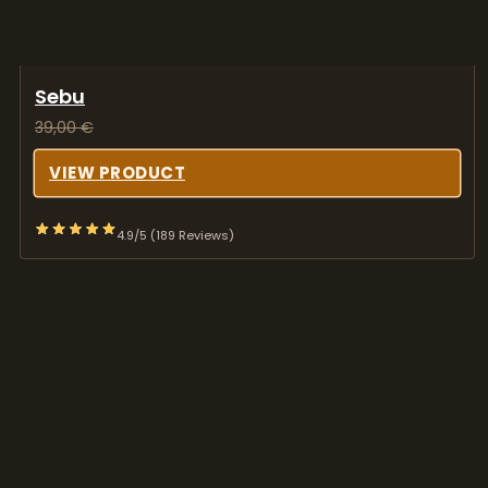
Sebu
39,00
€
VIEW PRODUCT
4.9/5 (189 Reviews)