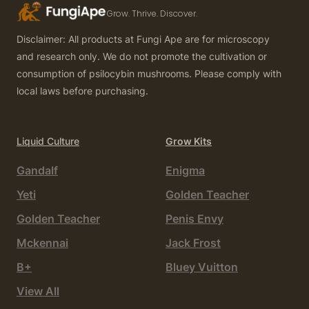
Grow. Thrive. Discover.
Disclaimer: All products at Fungi Ape are for microscopy
and research only. We do not promote the cultivation or
consumption of psilocybin mushrooms. Please comply with
local laws before purchasing.
Liquid Culture
Grow Kits
Gandalf
Enigma
Yeti
Golden Teacher
Golden Teacher
Penis Envy
Mckennai
Jack Frost
B+
Bluey Vuitton
View All