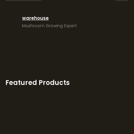
warehouse
Mushroom Growing Expert
Featured Products