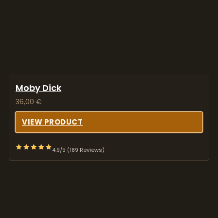
Moby Dick
36,00
€
VIEW PRODUCT
4.9/5 (189 Reviews)