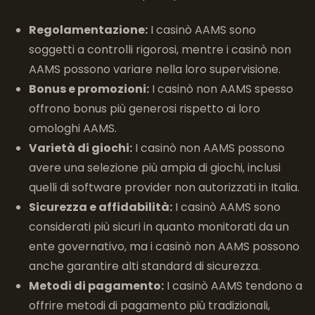
Regolamentazione:
I casinò AAMS sono
soggetti a controlli rigorosi, mentre i casinò non
AAMS possono variare nella loro supervisione.
Bonus e promozioni:
I casinò non AAMS spesso
offrono bonus più generosi rispetto ai loro
omologhi AAMS.
Varietà di giochi:
I casinò non AAMS possono
avere una selezione più ampia di giochi, inclusi
quelli di software provider non autorizzati in Italia.
Sicurezza e affidabilità:
I casinò AAMS sono
considerati più sicuri in quanto monitorati da un
ente governativo, ma i casinò non AAMS possono
anche garantire alti standard di sicurezza.
Metodi di pagamento:
I casinò AAMS tendono a
offrire metodi di pagamento più tradizionali,