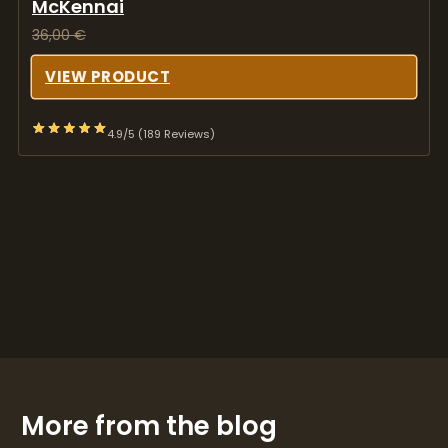
McKennai
36,00
€
VIEW PRODUCT
4.9/5 (189 Reviews)
More from the blog