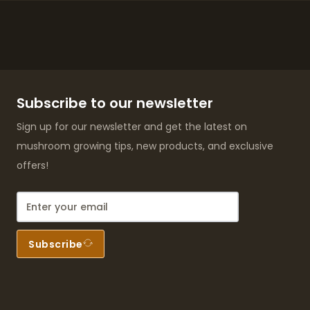
Subscribe to our newsletter
Sign up for our newsletter and get the latest on
mushroom growing tips, new products, and exclusive
offers!
Subscribe