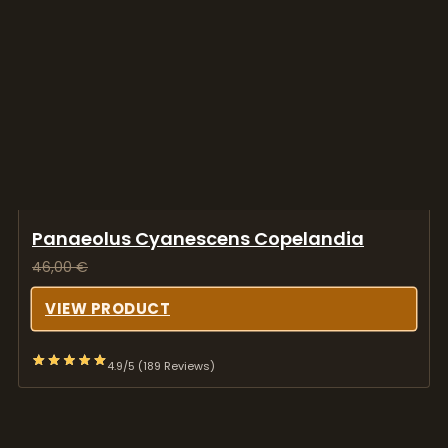
Panaeolus Cyanescens Copelandia
46,00
€
VIEW PRODUCT
4.9/5 (189 Reviews)