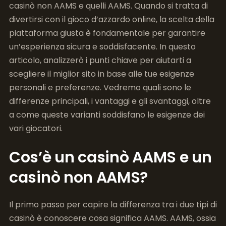
casinò non AAMS e quelli AAMS. Quando si tratta di
divertirsi con il gioco d’azzardo online, la scelta della
piattaforma giusta è fondamentale per garantire
un’esperienza sicura e soddisfacente. In questo
articolo, analizzerò i punti chiave per aiutarti a
scegliere il miglior sito in base alle tue esigenze
personali e preferenze. Vedremo quali sono le
differenze principali, i vantaggi e gli svantaggi, oltre
a come queste varianti soddisfano le esigenze dei
vari giocatori.
Cos’è un casinò AAMS e un
casinò non AAMS?
Il primo passo per capire la differenza tra i due tipi di
casinò è conoscere cosa significa AAMS. AAMS, ossia