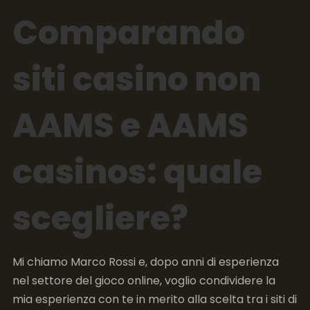
Comparando
siti casino non
AAMS e AAMS
casinos: quale
scegliere?
Mi chiamo Marco Rossi e, dopo anni di esperienza
nel settore del gioco online, voglio condividere la
mia esperienza con te in merito alla scelta tra i siti di