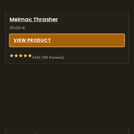
Melmac Thrasher
39,00
€
VIEW PRODUCT
4.9/5 (189 Reviews)