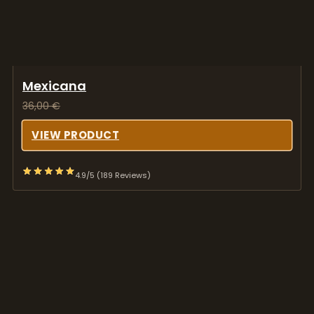
Mexicana
36,00
€
VIEW PRODUCT
4.9/5 (189 Reviews)