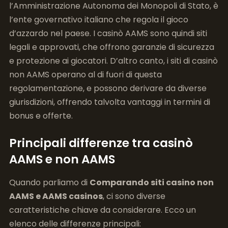
l’Amministrazione Autonoma dei Monopoli di Stato, è
l’ente governativo italiano che regola il gioco
d’azzardo nel paese. I casinò AAMS sono quindi siti
legali e approvati, che offrono garanzie di sicurezza
e protezione ai giocatori. D’altro canto, i siti di casinò
non AAMS operano al di fuori di questa
regolamentazione, e possono derivare da diverse
giurisdizioni, offrendo talvolta vantaggi in termini di
bonus e offerte.
Principali differenze tra casinò
AAMS e non AAMS
Quando parliamo di
Comparando siti casino non
AAMS e AAMS casinos
, ci sono diverse
caratteristiche chiave da considerare. Ecco un
elenco delle differenze principali: