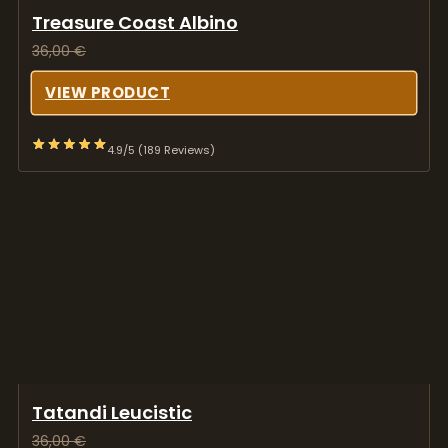
Treasure Coast Albino
36,00
€
VIEW PRODUCT
4.9/5 (189 Reviews)
Tatandi Leucistic
36,00
€