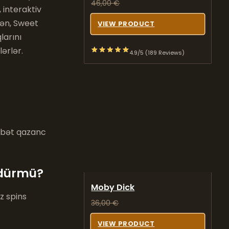
46,00
€
 interaktiv
dən, Sweet
VIEW PRODUCT
larını
ərlər.
4.9/5 (189 Reviews)
sbət qazanc
ndürmü?
Moby Dick
z spins
36,00
€
VIEW PRODUCT