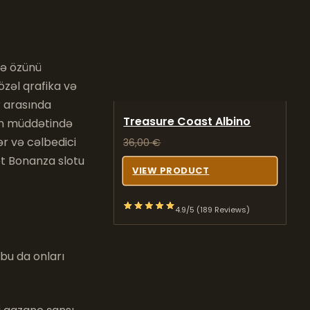
də özünü
özəl qrafika və
r arasında
Treasure Coast Albino
yun müddətində
r və cəlbedici
36,00
€
et Bonanza slotu
VIEW PRODUCT
4.9/5 (189 Reviews)
 bu da onları