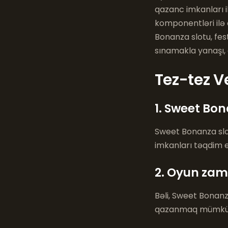
qazanc imkanları i
komponentləri ilə 
Bonanza slotu, fes
sınamakla yanaşı, 
Tez-tez V
1. Sweet Bon
Sweet Bonanza slo
imkanları təqdim et
2. Oyun za
Bəli, Sweet Bonanz
qazanmaq mümkü