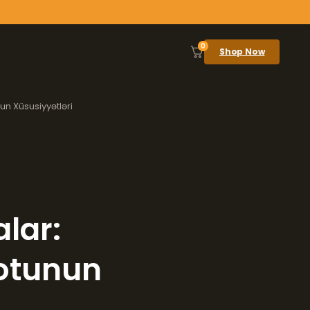
0
Shop Now
n Xüsusiyyətləri
lar:
otunun