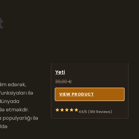
t
Yeti
39,00
€
dim edərək,
unksiyaları ilə
VIEW PRODUCT
 dünyada
də etməkdir.
4.9/5 (189 Reviews)
populyarlığı ilə
ildə