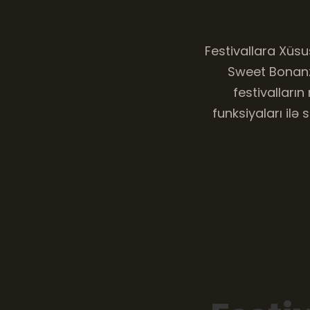
Festivallara Xüs
Sweet Bonanza
festivalları
funksiyaları ilə