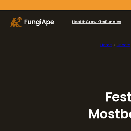
Health
Grow Kits
Bundles
Home
Uncate
Fes
Mostb