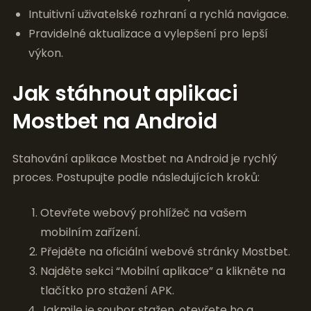
Intuitivní uživatelské rozhraní a rychlá navigace.
Pravidelné aktualizace a vylepšení pro lepší
výkon.
Jak stáhnout aplikaci
Mostbet na Android
Stahování aplikace Mostbet na Android je rychlý
proces. Postupujte podle následujících kroků:
Otevřete webový prohlížeč na vašem
mobilním zařízení.
Přejděte na oficiální webové stránky Mostbet.
Najděte sekci “Mobilní aplikace” a klikněte na
tlačítko pro stažení APK.
Jakmile je soubor stažen, otevřete ho a