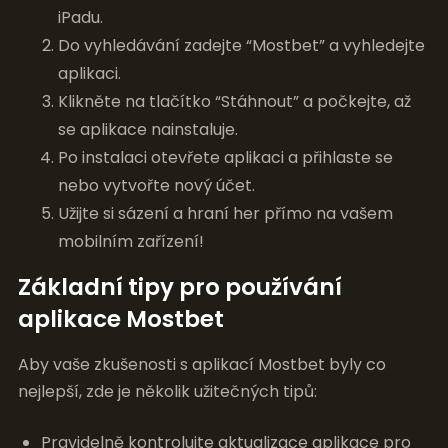
iPadu.
Do vyhledávání zadejte “Mostbet” a vyhledejte
aplikaci.
Klikněte na tlačítko “Stáhnout” a počkejte, až
se aplikace nainstaluje.
Po instalaci otevřete aplikaci a přihlaste se
nebo vytvořte nový účet.
Užijte si sázení a hraní her přímo na vašem
mobilním zařízení!
Základní tipy pro používání
aplikace Mostbet
Aby vaše zkušenosti s aplikací Mostbet byly co
nejlepší, zde je několik užitečných tipů:
Pravidelně kontrolujte aktualizace aplikace pro