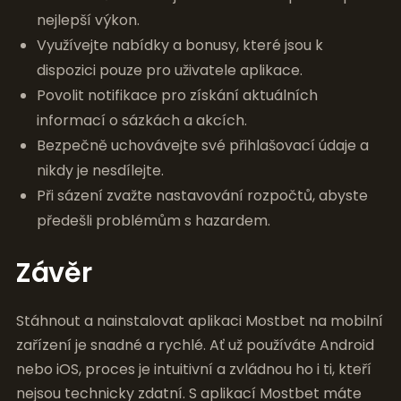
nejlepší výkon.
Využívejte nabídky a bonusy, které jsou k
dispozici pouze pro uživatele aplikace.
Povolit notifikace pro získání aktuálních
informací o sázkách a akcích.
Bezpečně uchovávejte své přihlašovací údaje a
nikdy je nesdílejte.
Při sázení zvažte nastavování rozpočtů, abyste
předešli problémům s hazardem.
Závěr
Stáhnout a nainstalovat aplikaci Mostbet na mobilní
zařízení je snadné a rychlé. Ať už používáte Android
nebo iOS, proces je intuitivní a zvládnou ho i ti, kteří
nejsou technicky zdatní. S aplikací Mostbet máte