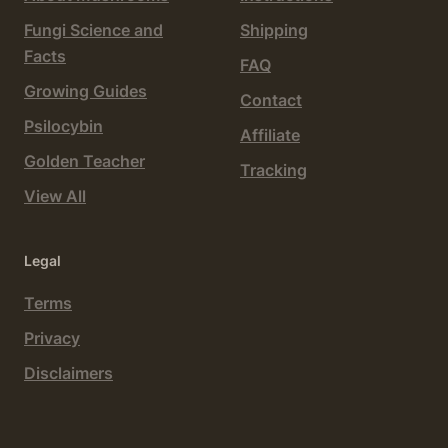
Fungi Science and
Shipping
Facts
FAQ
Growing Guides
Contact
Psilocybin
Affiliate
Golden Teacher
Tracking
View All
Legal
Terms
Privacy
Disclaimers