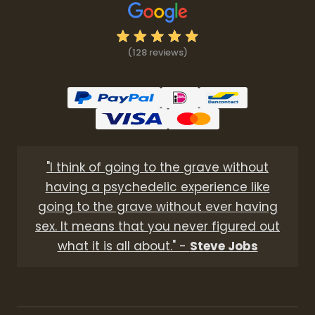
(128 reviews)
"I think of going to the grave without
having a psychedelic experience like
going to the grave without ever having
sex. It means that you never figured out
what it is all about." -
Steve Jobs