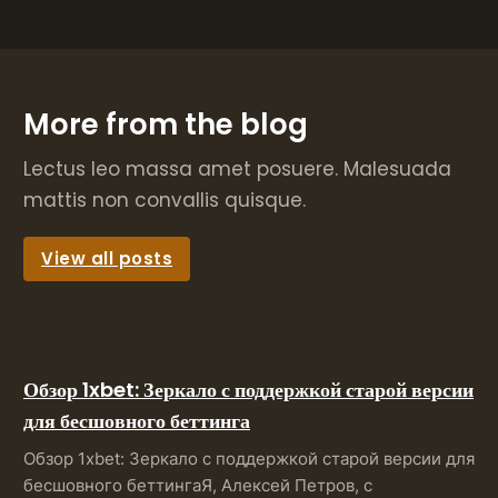
More from the blog
Lectus leo massa amet posuere. Malesuada
mattis non convallis quisque.
View all posts
Обзор 1xbet: Зеркало с поддержкой старой версии
для бесшовного беттинга
Обзор 1xbet: Зеркало с поддержкой старой версии для
бесшовного беттингаЯ, Алексей Петров, с