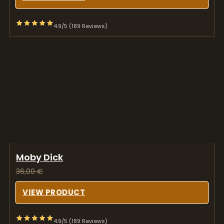
4.9/5 (189 Reviews)
Moby Dick
36,00
€
VIEW PRODUCT
4.9/5 (189 Reviews)