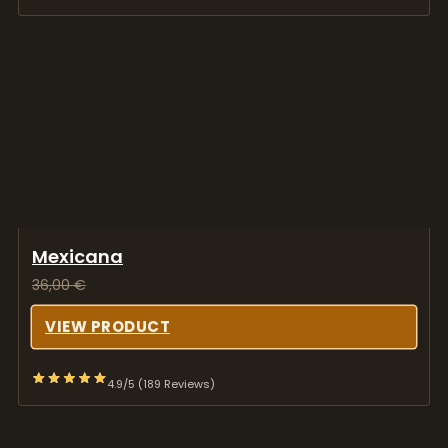
Mexicana
36,00
€
VIEW PRODUCT
4.9/5 (189 Reviews)