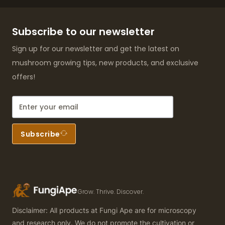
Subscribe to our newsletter
Sign up for our newsletter and get the latest on
mushroom growing tips, new products, and exclusive
offers!
Subscribe
Grow. Thrive. Discover.
Disclaimer: All products at Fungi Ape are for microscopy
and research only. We do not promote the cultivation or