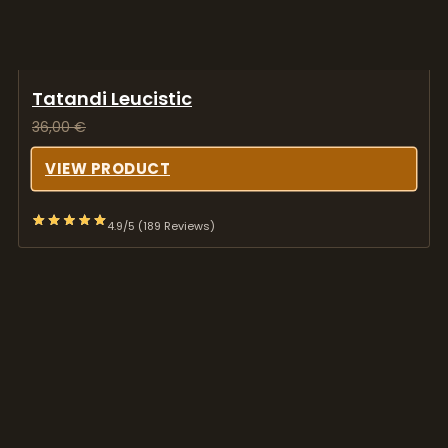
Tatandi Leucistic
36,00
€
VIEW PRODUCT
4.9/5 (189 Reviews)