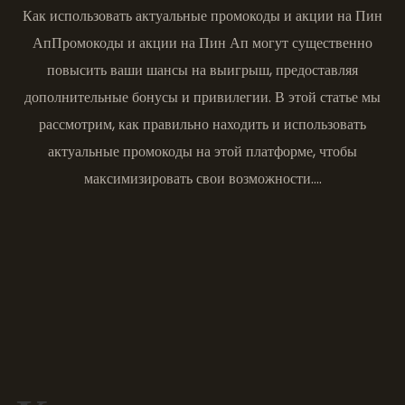
Как использовать актуальные промокоды и акции на Пин
АпПромокоды и акции на Пин Ап могут существенно
повысить ваши шансы на выигрыш, предоставляя
дополнительные бонусы и привилегии. В этой статье мы
рассмотрим, как правильно находить и использовать
актуальные промокоды на этой платформе, чтобы
максимизировать свои возможности.…