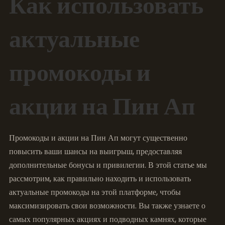
Как использовать
актуальные
промокоды и
акции на Пин Ап
Промокоды и акции на Пин Ап могут существенно
повысить ваши шансы на выигрыш, предоставляя
дополнительные бонусы и привилегии. В этой статье мы
рассмотрим, как правильно находить и использовать
актуальные промокоды на этой платформе, чтобы
максимизировать свои возможности. Вы также узнаете о
самых популярных акциях и подводных камнях, которые