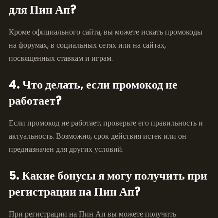
для Пин Ап?
Кроме официального сайта, вы можете искать промокоды
на форумах, в социальных сетях или на сайтах,
посвященных ставкам и играм.
4. Что делать, если промокод не
работает?
Если промокод не работает, проверьте его правильность и
актуальность. Возможно, срок действия истек или он
предназначен для других условий.
5. Какие бонусы я могу получить при
регистрации на Пин Ап?
При регистрации на Пин Ап вы можете получить