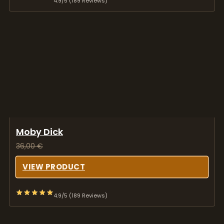
4.9/5 (189 Reviews)
Moby Dick
36,00
€
VIEW PRODUCT
4.9/5 (189 Reviews)