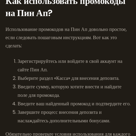
Как использовать промокоды
на Пин Ап?
Использование промокодов на Пин Ап довольно простое,
если следовать пошаговым инструкциям. Вот как это
сделать:
Зарегистрируйтесь или войдите в свой аккаунт на
сайте Пин Ап.
Выберите раздел «Касса» для внесения депозита.
Введите сумму, которую хотите внести и найдите
поле для промокода.
Введите ваш найденный промокод и подтвердите его.
Завершите процесс внесения депозита и
наслаждайтесь дополнительными бонусами.
Обязательно проверьте условия использования для каждого