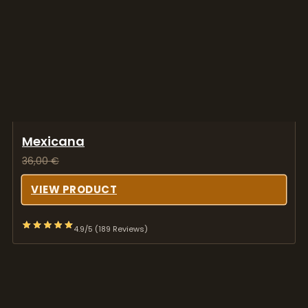
Mexicana
36,00
€
VIEW PRODUCT
4.9/5 (189 Reviews)