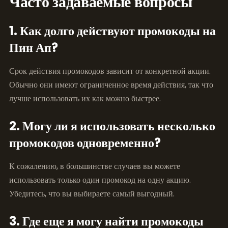
Часто задаваемые вопросы
1. Как долго действуют промокоды на
Пин Ап?
Срок действия промокодов зависит от конкретной акции.
Обычно они имеют ограниченное время действия, так что
лучше использовать их как можно быстрее.
2. Могу ли я использовать несколько
промокодов одновременно?
К сожалению, в большинстве случаев вы можете
использовать только один промокод на одну акцию.
Убедитесь, что вы выбираете самый выгодный.
3. Где еще я могу найти промокоды