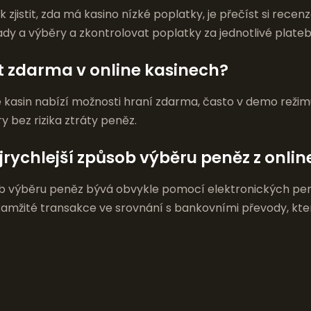
k zjistit, zda má kasino nízké poplatky, je přečíst si recen
dy a výběry a zkontrolovat poplatky za jednotlivé plate
t zdarma v online kasinech?
e kasin nabízí možnosti hraní zdarma, často v demo režimu
y bez rizika ztráty peněz.
ejrychlejší způsob výběru peněz z onli
ob výběru peněz bývá obvykle pomocí elektronických pe
amžité transakce ve srovnání s bankovními převody, kt