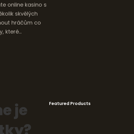
te online kasino s
ěkolik skvělých
dnout hráčům co
, které…
e je
Featured Products
atky?