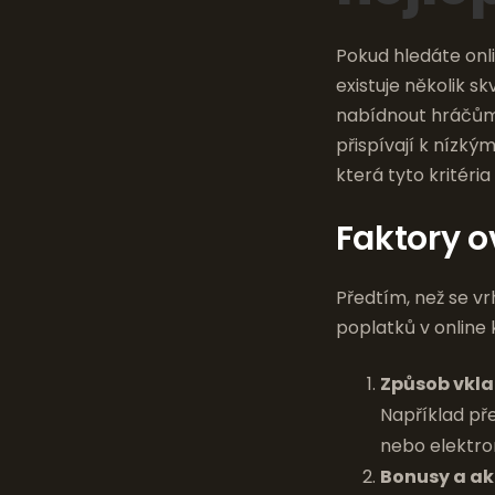
Pokud hledáte onli
existuje několik s
nabídnout hráčům 
přispívají k nízký
která tyto kritéria 
Faktory o
Předtím, než se vr
poplatků v online 
Způsob vkla
Například př
nebo elektro
Bonusy a ak