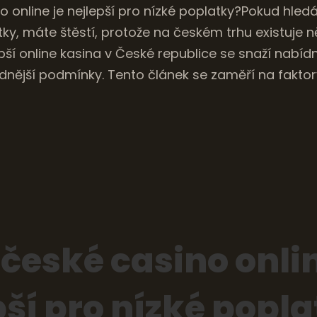
o online je nejlepší pro nízké poplatky?Pokud hledá
ky, máte štěstí, protože na českém trhu existuje n
epší online kasina v České republice se snaží nabí
dnější podmínky. Tento článek se zaměří na faktory
 české casino onlin
pší pro nízké popl