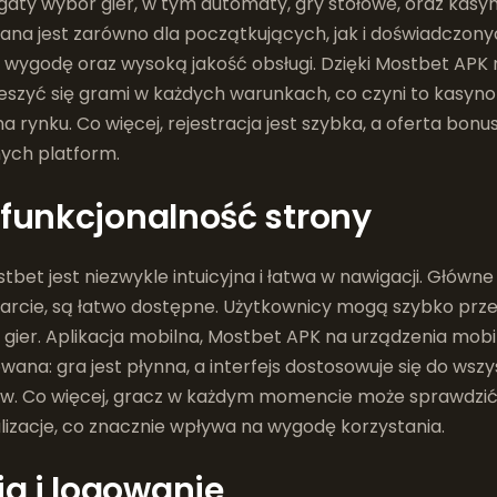
ogaty wybór gier, w tym automaty, gry stołowe, oraz kasy
ana jest zarówno dla początkujących, jak i doświadczony
e wygodę oraz wysoką jakość obsługi. Dzięki Mostbet APK
eszyć się grami w każdych warunkach, co czyni to kasyno
na rynku. Co więcej, rejestracja jest szybka, a oferta bon
nych platform.
 i funkcjonalność strony
bet jest niezwykle intuicyjna i łatwa w nawigacji. Główne s
rcie, są łatwo dostępne. Użytkownicy mogą szybko prze
 gier. Aplikacja mobilna, Mostbet APK na urządzenia mobil
ana: gra jest płynna, a interfejs dostosowuje się do wszy
w. Co więcej, gracz w każdym momencie może sprawdzi
lizacje, co znacznie wpływa na wygodę korzystania.
ja i logowanie