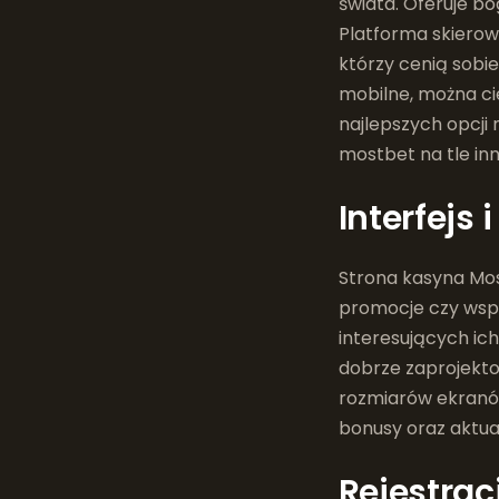
świata. Oferuje b
Platforma skierow
którzy cenią sobi
mobilne, można ci
najlepszych opcji 
mostbet na tle in
Interfejs
Strona kasyna Most
promocje czy wspa
interesujących ich
dobrze zaprojektow
rozmiarów ekranó
bonusy oraz aktua
Rejestrac