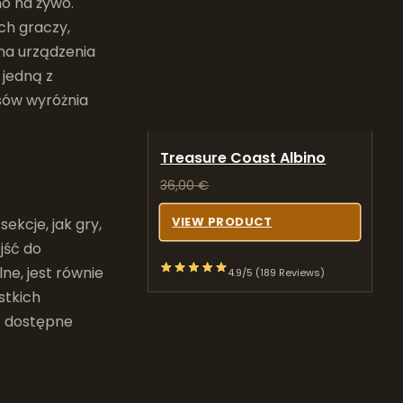
no na żywo.
ch graczy,
 na urządzenia
 jedną z
usów wyróżnia
Treasure Coast Albino
36,00
€
VIEW PRODUCT
ekcje, jak gry,
jść do
ne, jest równie
4.9/5 (189 Reviews)
stkich
ć dostępne