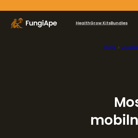
Health
Grow Kits
Bundles
Home
Uncateg
Mos
mobiln