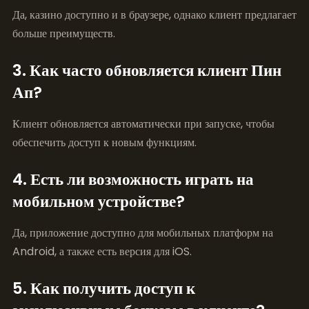
Да, казино доступно и в браузере, однако клиент предлагает
больше преимуществ.
3. Как часто обновляется клиент Пин
Ап?
Клиент обновляется автоматически при запуске, чтобы
обеспечить доступ к новым функциям.
4. Есть ли возможность играть на
мобильном устройстве?
Да, приложение доступно для мобильных платформ на
Android, а также есть версия для iOS.
5. Как получить доступ к