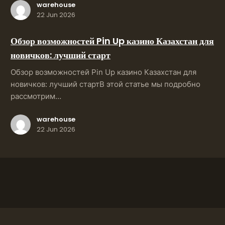
warehouse
22 Jun 2026
Обзор возможностей Pin Up казино Казахстан для
новичков: лучший старт
Обзор возможностей Pin Up казино Казахстан для
новичков: лучший стартВ этой статье мы подробно
рассмотрим…
warehouse
22 Jun 2026