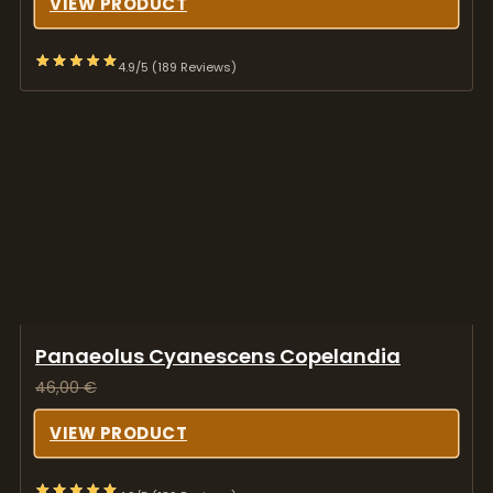
VIEW PRODUCT
4.9/5 (189 Reviews)
Panaeolus Cyanescens Copelandia
46,00
€
VIEW PRODUCT