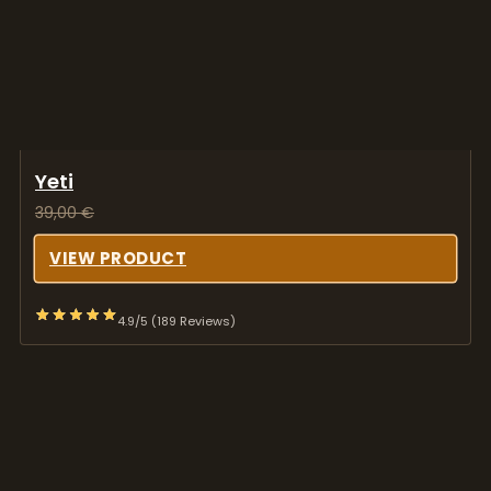
Yeti
39,00
€
VIEW PRODUCT
4.9/5 (189 Reviews)