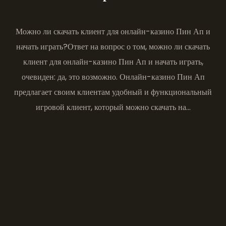
Можно ли скачать клиент для онлайн-казино Пин Ап и
начать играть?Ответ на вопрос о том, можно ли скачать
клиент для онлайн-казино Пин Ап и начать играть,
очевиден: да, это возможно. Онлайн-казино Пин Ап
предлагает своим клиентам удобный и функциональный
игровой клиент, который можно скачать на…