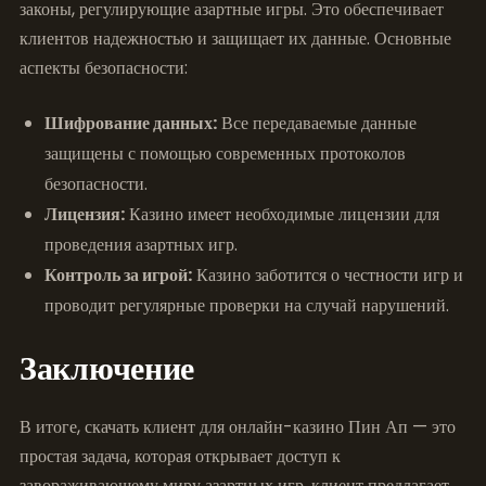
законы, регулирующие азартные игры. Это обеспечивает
клиентов надежностью и защищает их данные. Основные
аспекты безопасности:
Шифрование данных:
Все передаваемые данные
защищены с помощью современных протоколов
безопасности.
Лицензия:
Казино имеет необходимые лицензии для
проведения азартных игр.
Контроль за игрой:
Казино заботится о честности игр и
проводит регулярные проверки на случай нарушений.
Заключение
В итоге, скачать клиент для онлайн-казино Пин Ап — это
простая задача, которая открывает доступ к
завораживающему миру азартных игр. клиент предлагает