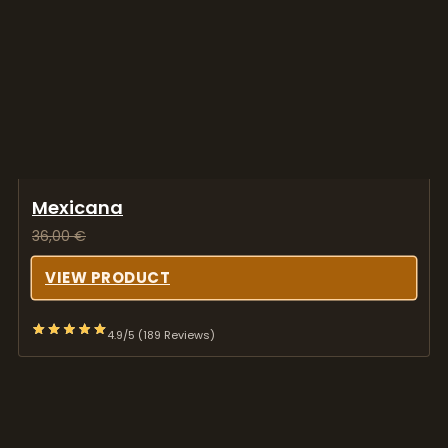
Mexicana
36,00
€
VIEW PRODUCT
4.9/5 (189 Reviews)