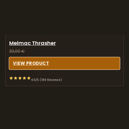
Melmac Thrasher
39,00
€
VIEW PRODUCT
4.9/5 (189 Reviews)