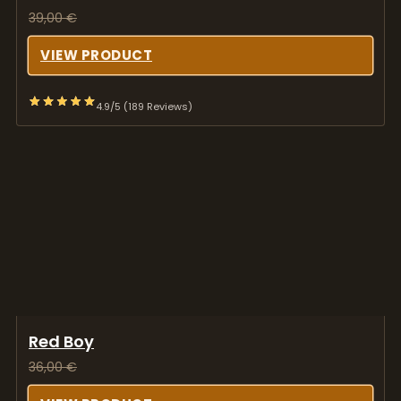
39,00
€
VIEW PRODUCT
4.9/5 (189 Reviews)
Red Boy
36,00
€