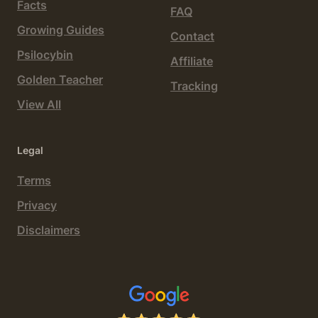
Facts
FAQ
Growing Guides
Contact
Psilocybin
Affiliate
Golden Teacher
Tracking
View All
Legal
Terms
Privacy
Disclaimers