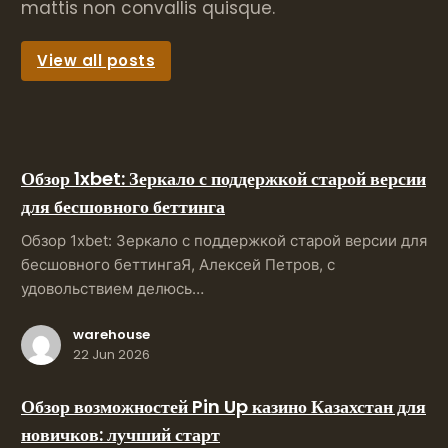
mattis non convallis quisque.
View all posts
Обзор 1xbet: Зеркало с поддержкой старой версии
для бесшовного беттинга
Обзор 1xbet: Зеркало с поддержкой старой версии для
бесшовного беттингаЯ, Алексей Петров, с
удовольствием делюсь…
warehouse
22 Jun 2026
Обзор возможностей Pin Up казино Казахстан для
новичков: лучший старт