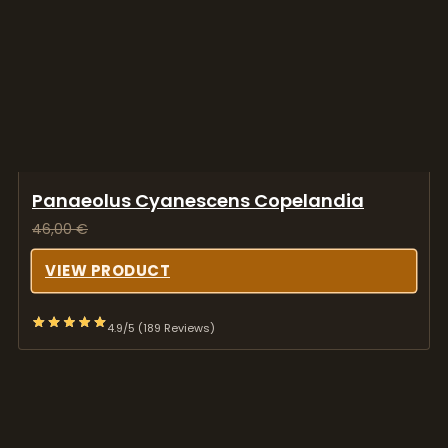
Panaeolus Cyanescens Copelandia
46,00
€
VIEW PRODUCT
4.9/5 (189 Reviews)