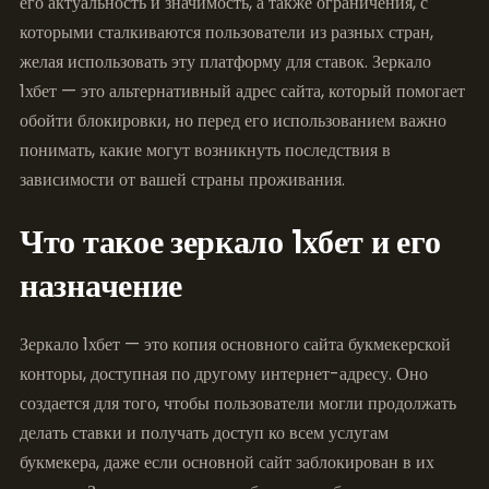
его актуальность и значимость, а также ограничения, с
которыми сталкиваются пользователи из разных стран,
желая использовать эту платформу для ставок. Зеркало
1хбет — это альтернативный адрес сайта, который помогает
обойти блокировки, но перед его использованием важно
понимать, какие могут возникнуть последствия в
зависимости от вашей страны проживания.
Что такое зеркало 1хбет и его
назначение
Зеркало 1хбет — это копия основного сайта букмекерской
конторы, доступная по другому интернет-адресу. Оно
создается для того, чтобы пользователи могли продолжать
делать ставки и получать доступ ко всем услугам
букмекера, даже если основной сайт заблокирован в их