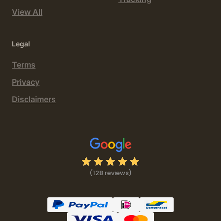
View All
Legal
Terms
Privacy
Disclaimers
(128 reviews)