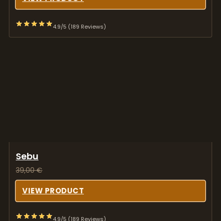
4.9/5 (189 Reviews)
Sebu
39,00
€
VIEW PRODUCT
4.9/5 (189 Reviews)