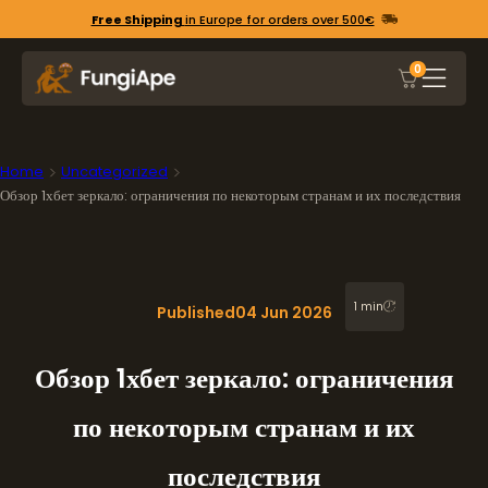
Free Shipping
in Europe for orders over 500€
0
Home
Uncategorized
Обзор 1хбет зеркало: ограничения по некоторым странам и их последствия
1 min
Published
04 Jun 2026
Обзор 1хбет зеркало: ограничения
по некоторым странам и их
последствия