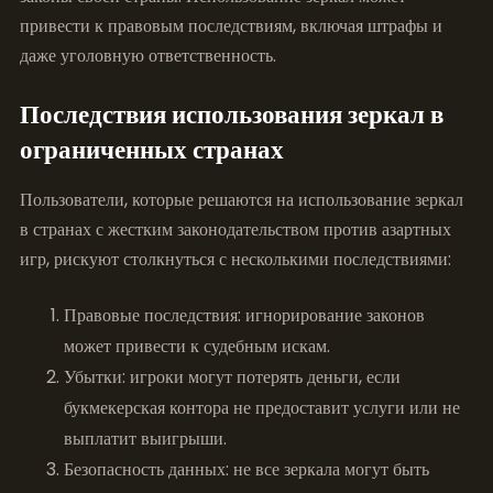
привести к правовым последствиям, включая штрафы и
даже уголовную ответственность.
Последствия использования зеркал в
ограниченных странах
Пользователи, которые решаются на использование зеркал
в странах с жестким законодательством против азартных
игр, рискуют столкнуться с несколькими последствиями:
Правовые последствия: игнорирование законов
может привести к судебным искам.
Убытки: игроки могут потерять деньги, если
букмекерская контора не предоставит услуги или не
выплатит выигрыши.
Безопасность данных: не все зеркала могут быть