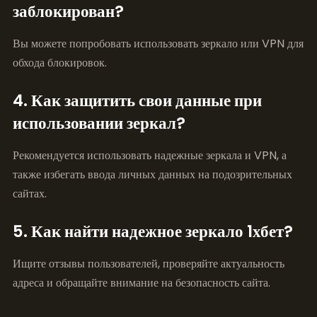
заблокирован?
Вы можете попробовать использовать зеркало или VPN для
обхода блокировок.
4. Как защитить свои данные при
использовании зеркал?
Рекомендуется использовать надежные зеркала и VPN, а
также избегать ввода личных данных на подозрительных
сайтах.
5. Как найти надежное зеркало 1хбет?
Ищите отзывы пользователей, проверяйте актуальность
адреса и обращайте внимание на безопасность сайта.