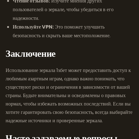
Чтение отзывов:
Изучите мнения других
пользователей о зеркале, чтобы убедиться в его
надежности.
Используйте VPN:
Это поможет улучшить
безопасность и скрыть ваше местоположение.
Заключение
Использование зеркала 1хбет может предоставить доступ к
любимым азартным играм, однако важно понимать, что
существуют риски и ограничения в зависимости от вашей
страны. Будьте внимательны и осведомлены о правовых
нормах, чтобы избежать возможных последствий. Если вы
хотите гарантировать свою безопасность, всегда выбирайте
надежные источники и проверенные зеркала.
Часто задаваемые вопросы