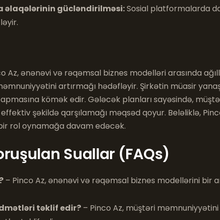
 əlaqələrinin gücləndirilməsi:
Sosial platformalarda d
əyir.
co Az, ənənəvi və rəqəmsal biznes modelləri arasında ağıll
əmnuniyyətini artırmağı hədəfləyir. Şirkətin müasir yana
tapmasına kömək edir. Gələcək planları sayəsində, müştər
 effektiv şəkildə qarşılamağı məqsəd qoyur. Beləliklə, Pinc
 bir rol oynamağa davam edəcək.
oruşulan Suallar (FAQs)
?
– Pinco Az, ənənəvi və rəqəmsal biznes modellərini bir a
dmətləri təklif edir?
– Pinco Az, müştəri məmnuniyyətini 