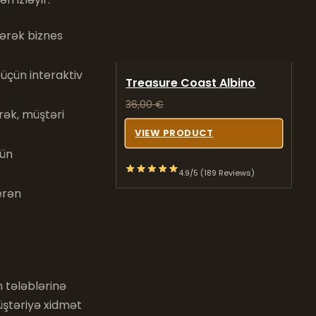
dərək biznes
 üçün interaktiv
Treasure Coast Albino
36,00
€
rək, müştəri
VIEW PRODUCT
çün
4.9/5 (189 Reviews)
erən
 tələblərinə
üştəriyə xidmət