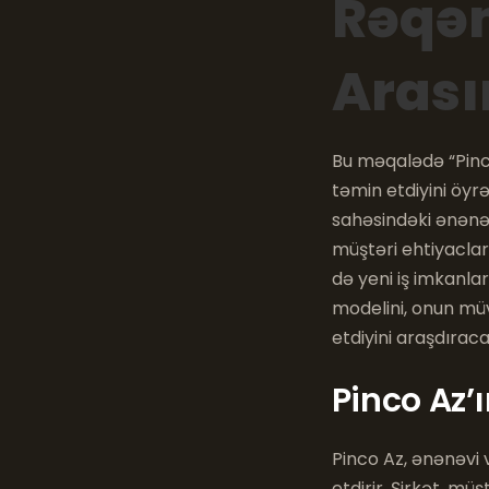
Rəqəm
Arası
Bu məqalədə “Pinc
təmin etdiyini öyr
sahəsindəki ənənəvi
müştəri ehtiyaclar
də yeni iş imkanlar
modelini, onun mü
etdiyini araşdıraca
Pinco Az’ı
Pinco Az, ənənəvi 
etdirir. Şirkət, mü