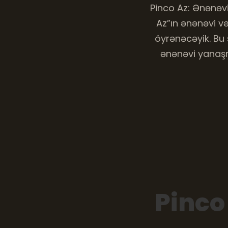
Pinco Az: Ənənəv
Az”ın ənənəvi və
öyrənəcəyik. Bu 
ənənəvi yanaşma
Pinco