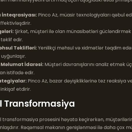
 İnteqrasiyası:
Pinco Az, müasir texnologiyaları qəbul e
ffektivləşdirir.
ələri:
Şirkət, müştəri ilə olan münasibətləri gücləndirmək
əklif edir.
hsul Təklifləri:
Yenilikçi məhsul və xidmətlər təqdim edə
 uyğunlaşır.
 Məlumat İdarəsi:
Müştəri davranışlarını analiz etmək ü
 istifadə edir.
rategiyalar:
Pinco Az, bazar dəyişikliklərinə tez reaksiya v
inkişaf etdirir.
 Transformasiya
 transformasiya prosesini həyata keçirərkən, müştərilərin
laşdırır. Rəqəmsal məkanın genişlənməsi ilə daha çox m