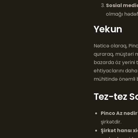
Sosial media
olmağı hədəfl
Yekun
Nəticə olaraq, Pin
quraraq, müştəri m
bazarda öz yerini 
ehtiyaclarını daha
mühitində önəmli
Tez-tez S
Pinco Az nədir
şirkətdir.
Şirkət hansı xi