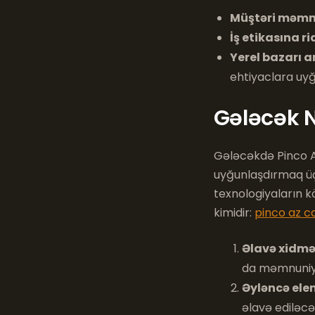
Müştəri məmn
İş etikasına ri
Yerel bazarı 
ehtiyaclara uyğ
Gələcək N
Gələcəkdə Pinco Az
uyğunlaşdırmaq üçü
texnologiyaların k
kimidir:
pinco az c
Əlavə xidmət
da məmnuniyy
Əyləncə elem
əlavə ediləcə