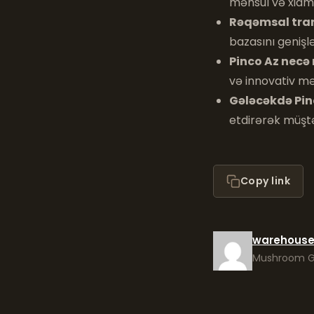
məhsul və xidmət
Rəqəmsal tran
bazasını genişl
Pinco Az necə
və innovativ məh
Gələcəkdə Pin
etdirərək müştə
Copy link
warehous
Mushroom Gr