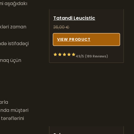
ni aşağıdakı
Tatandi Leucistic
ikləri zaman
36,00
€
VIEW PRODUCT
ə istifadəçi
4.9/5 (189 Reviews)
amaq üçün
arla
manda müştəri
tərəflərini