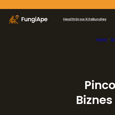
Health
Grow Kits
Bundles
Home
Un
Pinco
Biznes