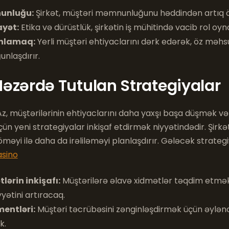
unluğu:
Şirkət, müştəri məmnunluğunu həddindən artıq ö
ayət:
Etika və dürüstlük, şirkətin iş mühitində vacib rol oyna
anlamaq:
Yerli müştəri ehtiyaclarını dərk edərək, öz məhsu
unlaşdırır.
əzərdə Tutulan Strategiyalar
, müştərilərinin ehtiyaclarını daha yaxşı başa düşmək və t
n yeni strategiyalar inkişaf etdirmək niyyətindədir. Şirkə
öməyi ilə daha da irəliləməyi planlaşdırır. Gələcək strateg
asino
lərin inkişafı:
Müştərilərə əlavə xidmətlər təqdim etmək
ətini artıracaq.
entləri:
Müştəri təcrübəsini zənginləşdirmək üçün əylən
k.