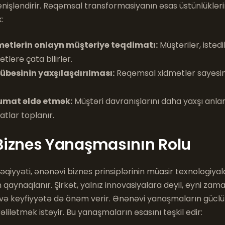
nişləndirir. Rəqəmsal transformasiyanın əsas üstünlükləri
:
mətlərin onlayn müştəriyə təqdimatı:
Müştərilər, istəd
lərə çata bilirlər.
rübəsinin yaxşılaşdırılması:
Rəqəmsal xidmətlər sayəsind
umat əldə etmək:
Müştəri davranışlarını daha yaxşı anl
atlar toplanır.
Biznes Yanaşmasının Rolu
əqiyyəti, ənənəvi biznes prinsiplərinin müasir texnologiyal
n qaynaqlanır. Şirkət, yalnız innovasiyalara deyil, eyni za
ıq və keyfiyyətə də önəm verir. Ənənəvi yanaşmaların güclü 
lilətmək istəyir. Bu yanaşmaların əsasını təşkil edir: