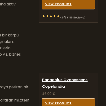
aha aktiv
VIEW PRODUCT
4.9/5 (189 Reviews)
ı bir körpü
şmaları,
ilərin
o Az, biznes
Panaeolus Cyanescens
Copelandia
raya gətirən bir
46,00
€
artıran müxtəlif
VIEW PRODUCT