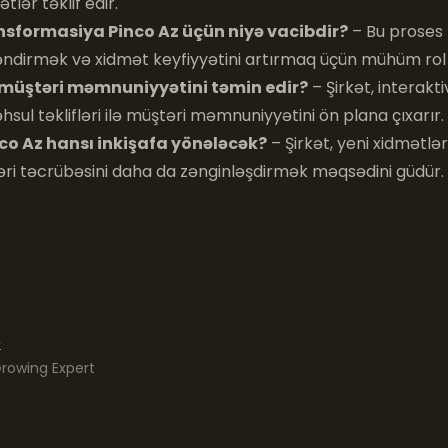
lər təklif edir.
sformasiya Pinco Az üçün niyə vacibdir?
– Bu proses
əndirmək və xidmət keyfiyyətini artırmaq üçün mühüm rol 
 müştəri məmnuniyyətini təmin edir?
– Şirkət, interakt
sul təklifləri ilə müştəri məmnuniyyətini ön plana çıxarır.
co Az hansı inkişafa yönələcək?
– Şirkət, yeni xidmətlər
ri təcrübəsini daha da zənginləşdirmək məqsədini güdür.
e
owing Expert