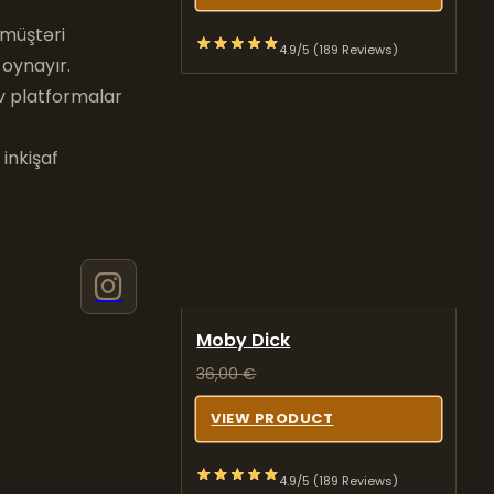
 müştəri
4.9/5 (189 Reviews)
oynayır.
iv platformalar
 inkişaf
Moby Dick
36,00
€
VIEW PRODUCT
4.9/5 (189 Reviews)