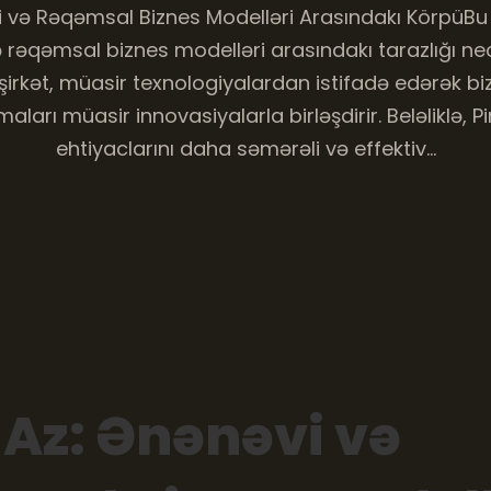
i və Rəqəmsal Biznes Modelləri Arasındakı KörpüB
 rəqəmsal biznes modelləri arasındakı tarazlığı ne
şirkət, müasir texnologiyalardan istifadə edərək b
ları müasir innovasiyalarla birləşdirir. Beləliklə, P
ehtiyaclarını daha səmərəli və effektiv…
 Az: Ənənəvi və