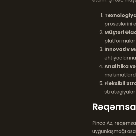
Texnologiya
proseslərini e
Müştəri Əlaq
platformalar t
İnnovativ Mə
ehtiyaclarına
Analitika və
məlumatlardan
Fleksibil St
strategiyalar 
Rəqəmsal
Pinco Az, rəqəmsal
uyğunlaşmağı asan