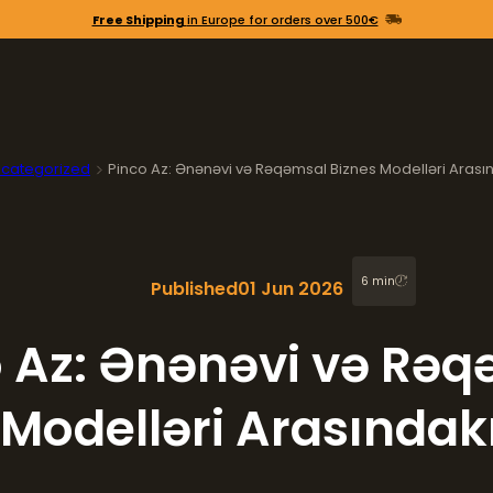
Free Shipping
in Europe for orders over 500€
categorized
Pinco Az: Ənənəvi və Rəqəmsal Biznes Modelləri Arası
6 min
Published
01 Jun 2026
 Az: Ənənəvi və Rə
 Modelləri Arasındak