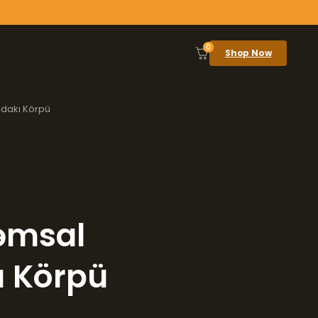
0
Shop Now
ndakı Körpü
qəmsal
ı Körpü