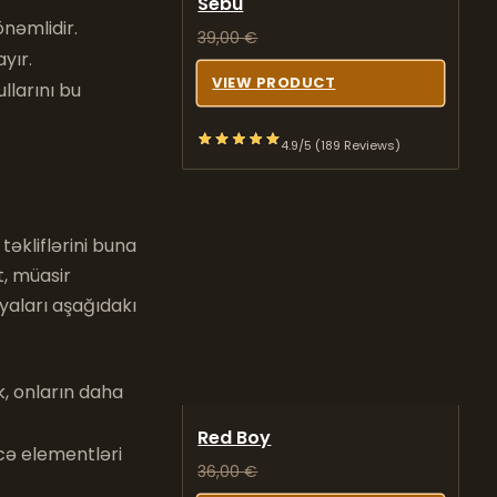
Sebu
nəmlidir.
39,00
€
yır.
VIEW PRODUCT
llarını bu
4.9/5 (189 Reviews)
əkliflərini buna
t, müasir
iyaları aşağıdakı
, onların daha
Red Boy
cə elementləri
36,00
€