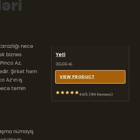
əri
tarazlığı necə
ək biznes
Yeti
 Pinco Az,
39,00
€
edir. Şirkət həm
VIEW PRODUCT
o Az’ın iş
 necə təmin
4.9/5 (189 Reviews)
anaşma nümayiş
i izləyir: