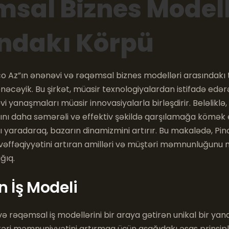
sal Biznes Modell
ndakı Körpü
o Az”ın ənənəvi və rəqəmsal biznes modelləri arasındakı 
ənəcəyik. Bu şirkət, müasir texnologiyalardan istifadə edər
 yanaşmaları müasir innovasiyalarla birləşdirir. Beləliklə,
ını daha səmərəli və effektiv şəkildə qarşılamağa kömək 
ı yaradaraq, bazarın dinamizmini artırır. Bu makalədə, Pinc
vəffəqiyyətini artıran amilləri və müştəri məmnunluğunu
ğıq.
n İş Modeli
və rəqəmsal iş modellərini bir araya gətirən unikal bir y
ştəri məmnuniyyətini artırmaq üçün aşağıdakı əsas prinsiplər