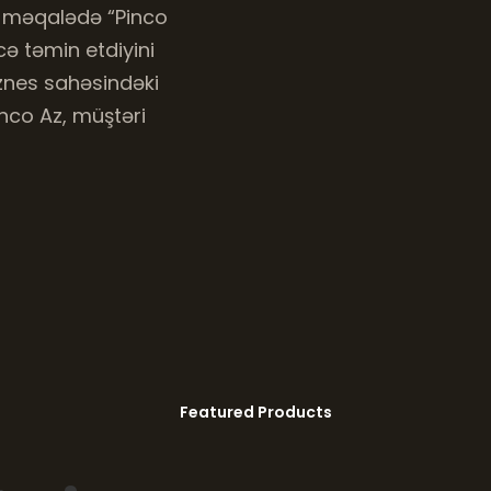
u məqalədə “Pinco
cə təmin etdiyini
iznes sahəsindəki
inco Az, müştəri
Featured Products