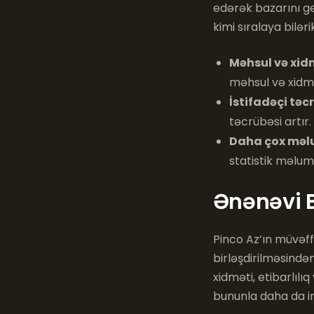
edərək bazarını ge
kimi sıralaya bilərik
Məhsul və xid
məhsul və xidmət
İstifadəçi təc
təcrübəsi artır.
Daha çox məl
statistik məlum
Ənənəvi 
Pinco Az’ın müvəff
birləşdirilməsində
xidməti, etibarlıl
bununla daha da irə