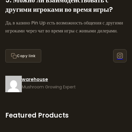
5. Можно ли взаимодействовать с
другими игроками во время игры?
Да, в казино Pin Up есть возможность общения с другими
игроками через чат во время игры с живыми дилерами.
Copy link
warehouse
Mushroom Growing Expert
Featured Products