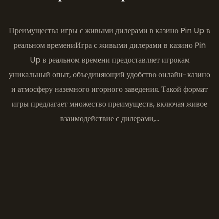
Преимущества игры с живыми дилерами в казино Pin Up в
реальном времениИгра с живыми дилерами в казино Pin
Up в реальном времени предоставляет игрокам
уникальный опыт, объединяющий удобство онлайн-казино
и атмосферу наземного игорного заведения. Такой формат
игры предлагает множество преимуществ, включая живое
взаимодействие с дилерами,…