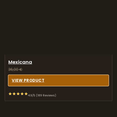
Mexicana
36,00
€
VIEW PRODUCT
4.9/5 (189 Reviews)