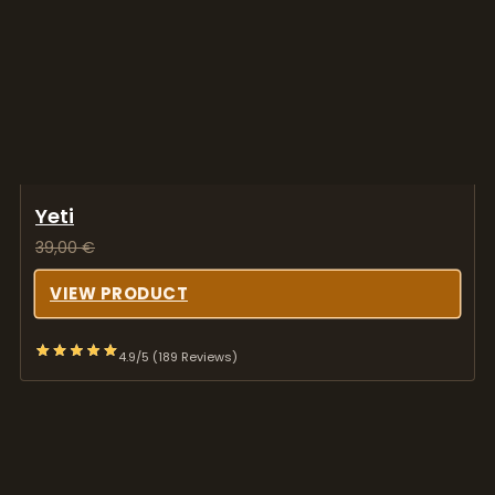
Yeti
39,00
€
VIEW PRODUCT
4.9/5 (189 Reviews)