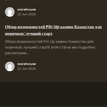
warehouse
22 Jun 2026
Обзор возможностей Pin Up казино Казахстан для
новичков: лучший старт
Обзор возможностей Pin Up казино Казахстан для
новичков: лучший стартВ этой статье мы подробно
рассмотрим…
warehouse
22 Jun 2026