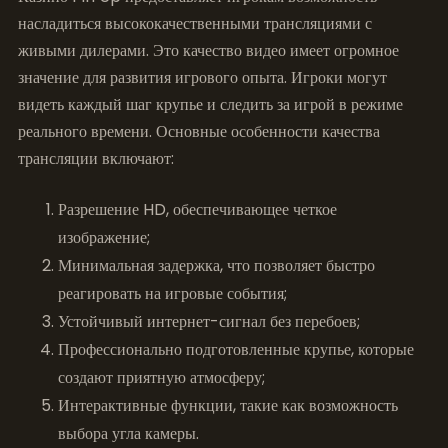
насладиться высококачественными трансляциями с
живыми дилерами. Это качество видео имеет огромное
значение для развития игрового опыта. Игроки могут
видеть каждый шаг крупье и следить за игрой в режиме
реального времени. Основные особенности качества
трансляции включают:
Разрешение HD, обеспечивающее четкое
изображение;
Минимальная задержка, что позволяет быстро
реагировать на игровые события;
Устойчивый интернет-сигнал без перебоев;
Профессионально подготовленные крупье, которые
создают приятную атмосферу;
Интерактивные функции, такие как возможность
выбора угла камеры.