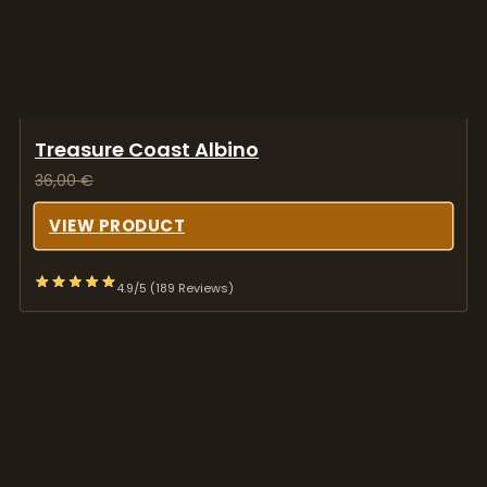
Treasure Coast Albino
36,00
€
VIEW PRODUCT
4.9/5 (189 Reviews)