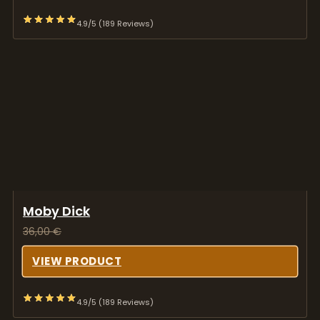
4.9/5 (189 Reviews)
Moby Dick
36,00
€
VIEW PRODUCT
4.9/5 (189 Reviews)