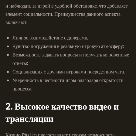
и наблюдать за игрой в удобной обстановке, что добавляет
элемент социальности. Преимущества данного аспекта
включают:
Личное взаимодействие с дилерами;
Чувство погружения в реальную игровую атмосферу;
Возможность задавать вопросы и получать мгновенные
ответы;
Социализация с другими игроками посредством чата;
Уверенность в честности игры благодаря открытости
процесса.
2. Высокое качество видео и
трансляции
Казино Pin Up предоставляет игрокам возможность