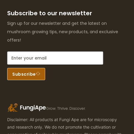
Subscribe to our newsletter
Sign up for our newsletter and get the latest on
mushroom growing tips, new products, and exclusive
offers!
Subscribe
Grow. Thrive. Discover.
Disclaimer: All products at Fungi Ape are for microscopy
and research only. We do not promote the cultivation or