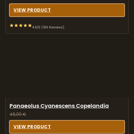
VIEW PRODUCT
4.9/5 (189 Reviews)
Panaeolus Cyanescens Copelandia
46,00
€
VIEW PRODUCT