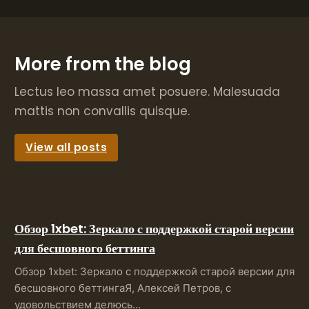
More from the blog
Lectus leo massa amet posuere. Malesuada
mattis non convallis quisque.
View all posts
Обзор 1xbet: Зеркало с поддержкой старой версии
для бесшовного беттинга
Обзор 1xbet: Зеркало с поддержкой старой версии для
бесшовного беттингаЯ, Алексей Петров, с
удовольствием делюсь…