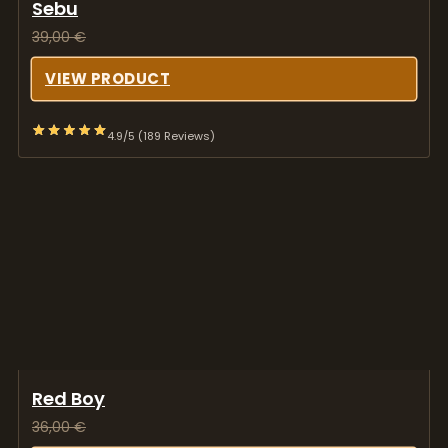
Sebu
39,00
€
VIEW PRODUCT
4.9/5 (189 Reviews)
Red Boy
36,00
€