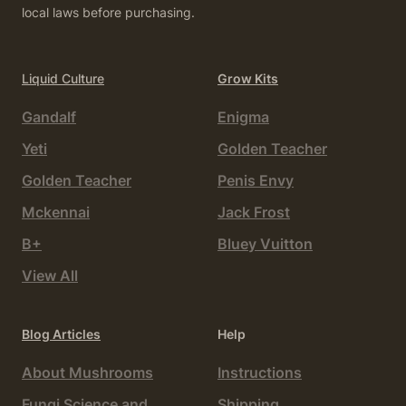
local laws before purchasing.
Liquid Culture
Grow Kits
Gandalf
Enigma
Yeti
Golden Teacher
Golden Teacher
Penis Envy
Mckennai
Jack Frost
B+
Bluey Vuitton
View All
Blog Articles
Help
About Mushrooms
Instructions
Fungi Science and
Shipping