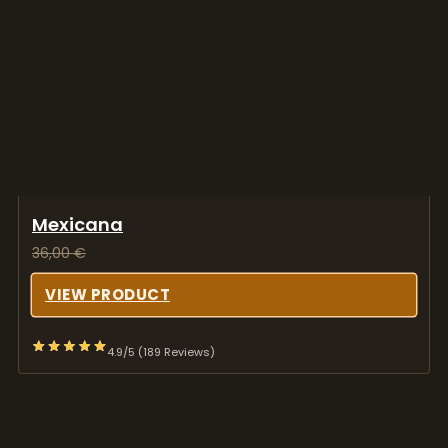
Mexicana
36,00
€
VIEW PRODUCT
4.9/5 (189 Reviews)