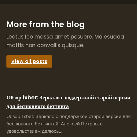
More from the blog
Lectus leo massa amet posuere. Malesuada
mattis non convallis quisque.
View all posts
Обзор 1xbet: Зеркало с поддержкой старой версии
для бесшовного беттинга
Обзор 1xbet: Зеркало с поддержкой старой версии для
бесшовного беттингаЯ, Алексей Петров, с
удовольствием делюсь…