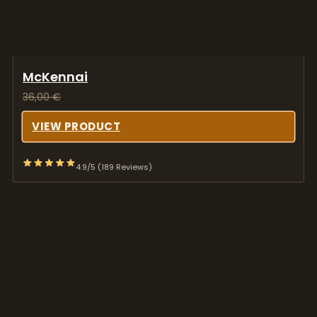
McKennai
36,00
€
VIEW PRODUCT
4.9/5 (189 Reviews)