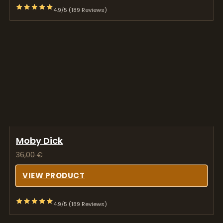
4.9/5 (189 Reviews)
Moby Dick
36,00
€
VIEW PRODUCT
4.9/5 (189 Reviews)