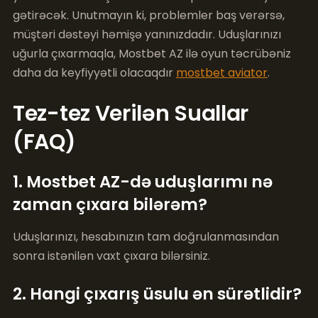
gətirəcək. Unutmayın ki, problemler baş verərsə,
müştəri dəstəyi həmişə yanınızdadır. Uduşlarınızı
uğurla çıxarmaqla, Mostbet AZ ilə oyun təcrübəniz
daha da keyfiyyətli olacaqdır
mostbet aviator
.
Tez-tez Verilən Suallar
(FAQ)
1. Mostbet AZ-də uduşlarımı nə
zaman çıxara bilərəm?
Uduşlarınızı, hesabınızın tam doğrulanmasından
sonra istənilən vaxt çıxara bilərsiniz.
2. Hangi çıxarış üsulu ən sürətlidir?