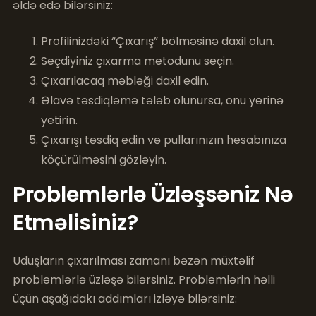
əldə edə bilərsiniz:
Profilinizdəki “Çıxarış” bölməsinə daxil olun.
Seçdiyiniz çıxarma metodunu seçin.
Çıxarılacaq məbləği daxil edin.
Əlavə təsdiqləmə tələb olunursa, onu yerinə
yetirin.
Çıxarışı təsdiq edin və pullarınızın hesabınıza
köçürülməsini gözləyin.
Problemlərlə Üzləşsəniz Nə
Etməlisiniz?
Uduşların çıxarılması zamanı bəzən müxtəlif
problemlərlə üzləşə bilərsiniz. Problemlərin həlli
üçün aşağıdakı addımları izləyə bilərsiniz: