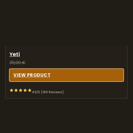
Yeti
39,00
€
VIEW PRODUCT
4.9/5 (189 Reviews)