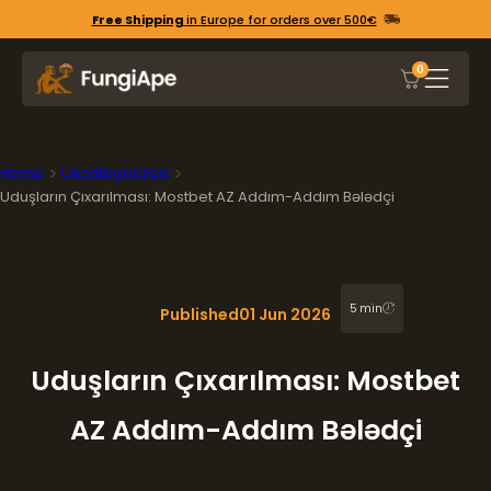
Free Shipping
in Europe for orders over 500€
0
Home
Uncategorized
Uduşların Çıxarılması: Mostbet AZ Addım-Addım Bələdçi
5 min
Published
01 Jun 2026
Uduşların Çıxarılması: Mostbet
AZ Addım-Addım Bələdçi