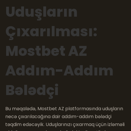
Uduşların
Çıxarılması:
Mostbet AZ
Addım-Addım
Bələdçi
Bu məqalədə, Mostbet AZ platformasında uduşların
necə çıxarılacağına dair addım-addım bələdçi
təqdim edəcəyik. Uduşlarınızı çıxarmaq üçün izləməli