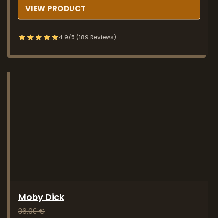
VIEW PRODUCT
4.9/5 (189 Reviews)
Moby Dick
36,00
€