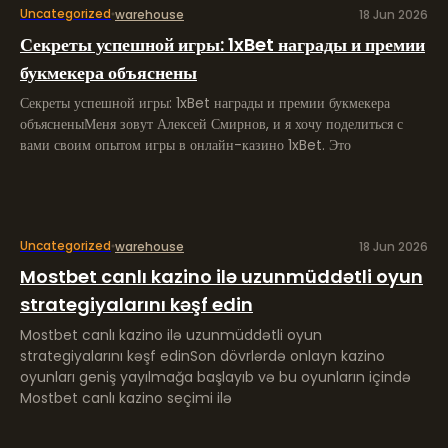
1
min
Uncategorized
warehouse
18 Jun 2026
Секреты успешной игры: 1xBet награды и премии
букмекера объяснены
Секреты успешной игры: 1xBet награды и премии букмекера
объясненыМеня зовут Алексей Смирнов, и я хочу поделиться с
вами своим опытом игры в онлайн-казино 1xBet. Это
5
min
Uncategorized
warehouse
18 Jun 2026
Mostbet canlı kazino ilə uzunmüddətli oyun
strategiyalarını kəşf edin
Mostbet canlı kazino ilə uzunmüddətli oyun
strategiyalarını kəşf edinSon dövrlərdə onlayn kazino
oyunları geniş yayılmağa başlayıb və bu oyunların içində
Mostbet canlı kazino seçimi ilə