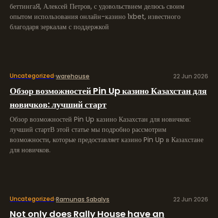
беттингаЯ, Алексей Петров, с удовольствием делюсь своим
опытом использования онлайн-казино 1xbet, известного
благодаря зеркалам с поддержкой
1
min
Uncategorized
warehouse
22 Jun 2026
Обзор возможностей Pin Up казино Казахстан для
новичков: лучший старт
Обзор возможностей Pin Up казино Казахстан для новичков:
лучший стартВ этой статье мы подробно рассмотрим
возможности, которые предоставляет казино Pin Up в Казахстане
для новичков.
4
min
Uncategorized
Ramunas Sabalys
22 Jun 2026
Not only does Rally House have an