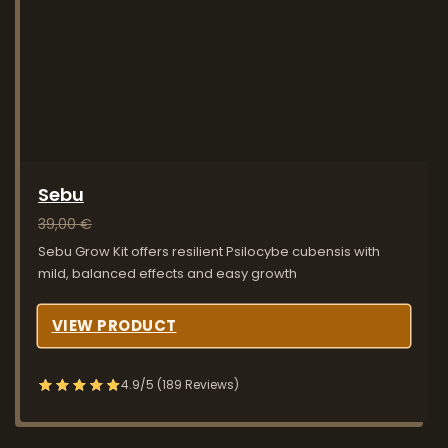
Sebu
39,00
€
Sebu Grow Kit offers resilient Psilocybe cubensis with
mild, balanced effects and easy growth
VIEW PRODUCT
4.9/5 (189 Reviews)