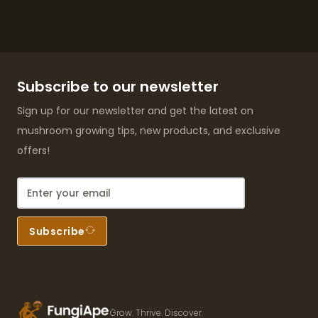
Subscribe to our newsletter
Sign up for our newsletter and get the latest on
mushroom growing tips, new products, and exclusive
offers!
Subscribe
Grow. Thrive. Discover.