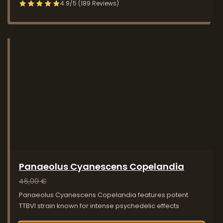
4.9/5 (189 Reviews)
Panaeolus Cyanescens Copelandia
46,00
€
Panaeolus Cyanescens Copelandia features potent
TTBVI strain known for intense psychedelic effects