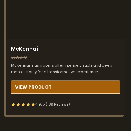
McKennai
36,00
€
McKennai mushrooms offer intense visuals and deep
mental clarity for a transformative experience
VIEW PRODUCT
4.9/5 (189 Reviews)