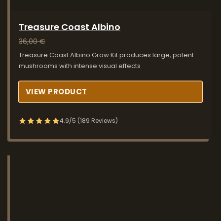
Treasure Coast Albino
36,00
€
Treasure Coast Albino Grow Kit produces large, potent
mushrooms with intense visual effects
VIEW PRODUCT
4.9/5 (189 Reviews)