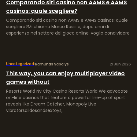
Comparando siti casino non AAMS e AAMS
casinos: quale scegliere?
Comparando siti casino non AAMS e AAMS casinos: quale
scegliere?Mi chiamo Marco Rossi e, dopo anni di
esperienza nel settore del gioco online, voglio condividere
3
min
Uncategorized
Ramunas Sabalys
21 Jun 2026
This way, you can enjoy multiplayer video
games without
Resorts World Ny City Casino Resorts World We advocate
on-line casinos that feature a powerful line-up of sport
reveals like Dream Catcher, Monopoly Live
vibratorsdildosandsextoys,