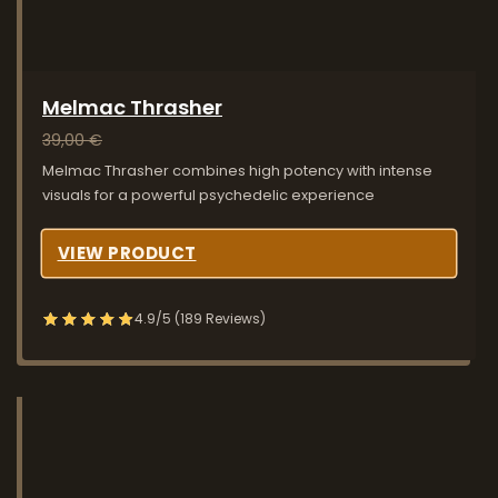
Melmac Thrasher
39,00
€
Melmac Thrasher combines high potency with intense
visuals for a powerful psychedelic experience
VIEW PRODUCT
4.9/5 (189 Reviews)